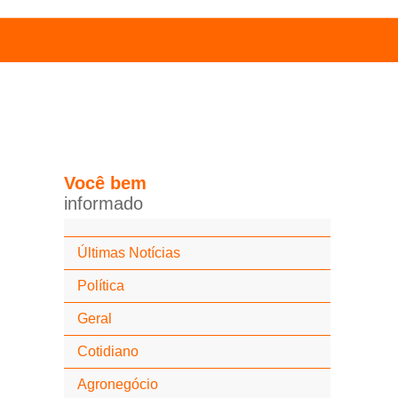
Você
bem
i
n
f
o
r
m
a
d
o
Últimas Notícias
Política
Geral
Cotidiano
Agronegócio