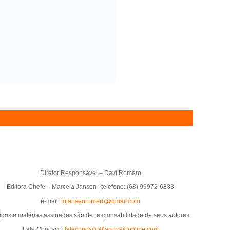
Diretor Responsável – Davi Romero
Editora Chefe – Marcela Jansen | telefone: (68) 99972-6883
e-mail:
mjansenromero@gmail.com
tigos e matérias assinadas são de responsabilidade de seus autores
Fale Conosco:
faleconosco@acorreioonline.com