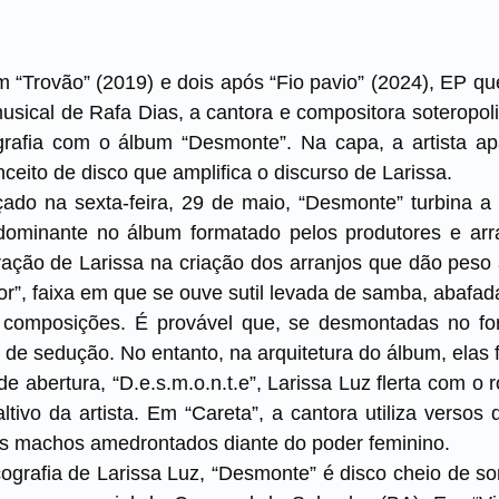
“Trovão” (2019) e dois após “Fio pavio” (2024), EP qu
sical de Rafa Dias, a cantora e compositora soteropoli
ografia com o álbum “Desmonte”. Na capa, a artista 
eito de disco que amplifica o discurso de Larissa.
ado na sexta-feira, 29 de maio, “Desmonte” turbina a
dominante no álbum formatado pelos produtores e ar
ração de Larissa na criação dos arranjos que dão peso
or”, faixa em que se ouve sutil levada de samba, abafad
 composições. É provável que, se desmontadas no for
de sedução. No entanto, na arquitetura do álbum, elas
e abertura, “D.e.s.m.o.n.t.e”, Larissa Luz flerta com o 
ltivo da artista. Em “Careta”, a cantora utiliza versos 
 os machos amedrontados diante do poder feminino.
ografia de Larissa Luz, “Desmonte” é disco cheio de so