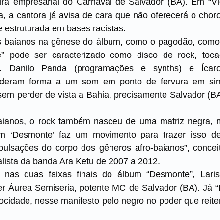
utura empresarial do Carnaval de Salvador (BA). Em “Vi
a, a cantora já avisa de cara que não oferecerá o chor
 estruturada em bases racistas.
os baianos na gênese do álbum, como o pagodão, como
” pode ser caracterizado como disco de rock, toc
ca. Danilo Panda (programações e synths) e Ícaro
 deram forma a um som em ponto de fervura em sin
sem perder de vista a Bahia, precisamente Salvador (BA),
aianos, o rock também nasceu de uma matriz negra, 
 ‘Desmonte’ faz um movimento para trazer isso de
pulsações do corpo dos gêneros afro-baianos”, conceit
lista da banda Ara Ketu de 2007 a 2012.
nas duas faixas finais do álbum “Desmonte”, Laris
per Áurea Semiseria, potente MC de Salvador (BA). Já “
ocidade, nesse manifesto pelo negro no poder que reiter