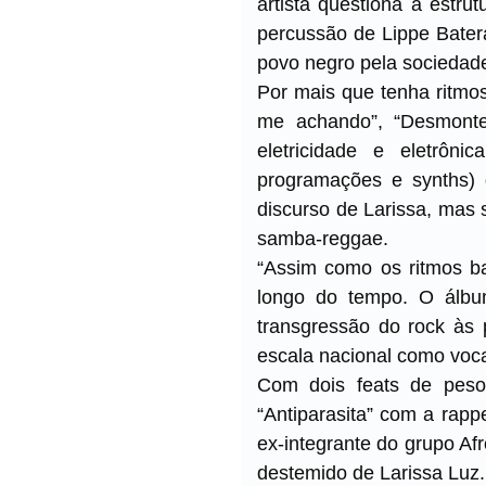
artista questiona a estr
percussão de Lippe Bater
povo negro pela sociedade
Por mais que tenha ritm
me achando”, “Desmonte
eletricidade e eletrôni
programações e synths)
discurso de Larissa, mas 
samba-reggae.
“Assim como os ritmos b
longo do tempo. O álbum
transgressão do rock às 
escala nacional como voca
Com dois feats de peso 
“Antiparasita” com a rap
ex-integrante do grupo Afr
destemido de Larissa Luz.