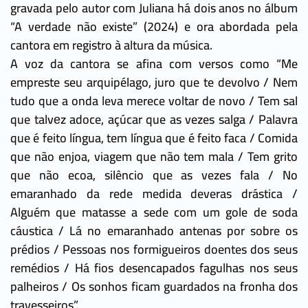
gravada pelo autor com Juliana há dois anos no álbum
“A verdade não existe” (2024) e ora abordada pela
cantora em registro à altura da música.
A voz da cantora se afina com versos como “Me
empreste seu arquipélago, juro que te devolvo / Nem
tudo que a onda leva merece voltar de novo / Tem sal
que talvеz adoce, açúcar que as vezes salga / Palavra
que é feito língua, tem língua que é feito faca / Comida
que não enjoa, viagem que não tem mala / Tem grito
que não ecoa, silêncio que as vezes fala / No
emaranhado da rede medida deveras drástica /
Alguém que matasse a sede com um gole de soda
cáustica / Lá no emaranhado antenas por sobre os
prédios / Pessoas nos formigueiros doentes dos seus
remédios / Há fios desencapados fagulhas nos seus
palheiros / Os sonhos ficam guardados na fronha dos
travesseiros”.