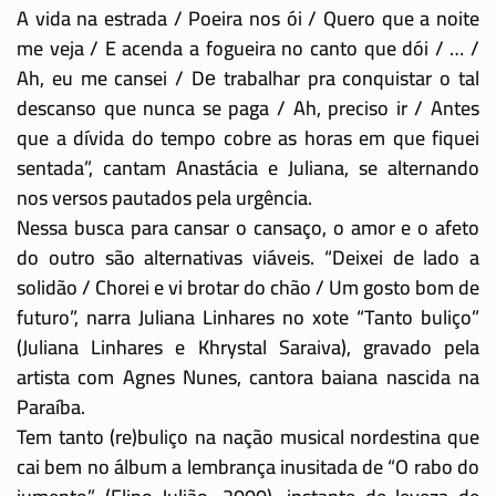
A vida na estrada / Poeira nos ói / Quero que a noite
me veja / E acenda a fogueira no canto que dói / … /
Ah, eu me cansei / Dе trabalhar pra conquistar o tal
descanso que nunca se paga / Ah, preciso ir / Antes
que a dívida do tempo cobre as horas em que fiquei
sentada”, cantam Anastácia e Juliana, se alternando
nos versos pautados pela urgência.
Nessa busca para cansar o cansaço, o amor e o afeto
do outro são alternativas viáveis. “Deixei de lado a
solidão / Chorei e vi brotar do chão / Um gosto bom de
futuro”, narra Juliana Linhares no xote “Tanto buliço”
(Juliana Linhares e Khrystal Saraiva), gravado pela
artista com Agnes Nunes, cantora baiana nascida na
Paraíba.
Tem tanto (re)buliço na nação musical nordestina que
cai bem no álbum a lembrança inusitada de “O rabo do