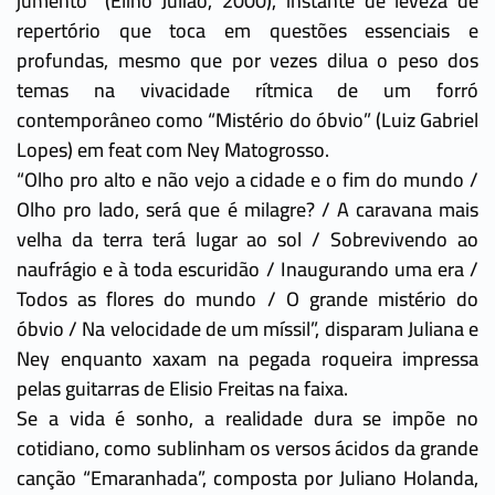
jumento” (Elino Julião, 2000), instante de leveza de
repertório que toca em questões essenciais e
profundas, mesmo que por vezes dilua o peso dos
temas na vivacidade rítmica de um forró
contemporâneo como “Mistério do óbvio” (Luiz Gabriel
Lopes) em feat com Ney Matogrosso.
“Olho pro alto e não vejo a cidade e o fim do mundo /
Olho pro lado, será que é milagre? / A caravana mais
velha da terra terá lugar ao sol / Sobrevivendo ao
naufrágio e à toda escuridão / Inaugurando uma era /
Todos as flores do mundo / O grande mistério do
óbvio / Na velocidade de um míssil”, disparam Juliana e
Ney enquanto xaxam na pegada roqueira impressa
pelas guitarras de Elisio Freitas na faixa.
Se a vida é sonho, a realidade dura se impõe no
cotidiano, como sublinham os versos ácidos da grande
canção “Emaranhada”, composta por Juliano Holanda,