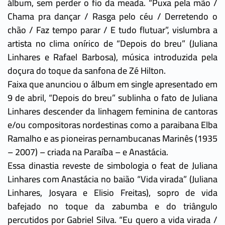
álbum, sem perder o fio da meada. “Puxa pela mão /
Chama pra dançar / Rasga pelo céu / Derretendo o
chão / Faz tempo parar / E tudo flutuar”, vislumbra a
artista no clima onírico de “Depois do breu” (Juliana
Linhares e Rafael Barbosa), música introduzida pela
doçura do toque da sanfona de Zé Hilton.
Faixa que anunciou o álbum em single apresentado em
9 de abril, “Depois do breu” sublinha o fato de Juliana
Linhares descender da linhagem feminina de cantoras
e/ou compositoras nordestinas como a paraibana Elba
Ramalho e as pioneiras pernambucanas Marinês (1935
– 2007) – criada na Paraíba – e Anastácia.
Essa dinastia reveste de simbologia o feat de Juliana
Linhares com Anastácia no baião “Vida virada” (Juliana
Linhares, Josyara e Elisio Freitas), sopro de vida
bafejado no toque da zabumba e do triângulo
percutidos por Gabriel Silva. “Eu quero a vida virada /