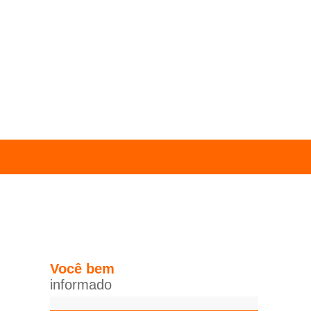
Você
bem
i
n
f
o
r
m
a
d
o