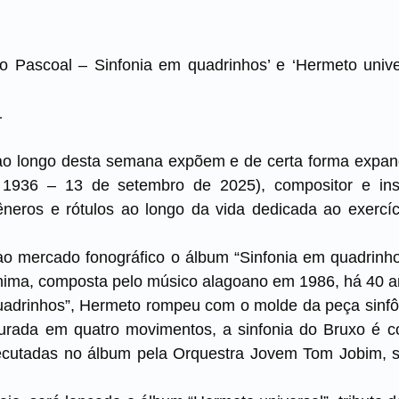
 Pascoal – Sinfonia em quadrinhos’ e ‘Hermeto univer
1
ao longo desta semana expõem e de certa forma expa
1936 – 13 de setembro de 2025), compositor e inst
êneros e rótulos ao longo da vida dedicada ao exercí
ao mercado fonográfico o álbum “Sinfonia em quadrinhos
nima, composta pelo músico alagoano em 1986, há 40 a
uadrinhos”, Hermeto rompeu com o molde da peça sinfôn
turada em quatro movimentos, a sinfonia do Bruxo é
ecutadas no álbum pela Orquestra Jovem Tom Jobim, s