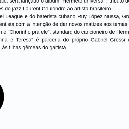
aio, será lançado o álbum “Hermeto universal”, tributo do 
s de jazz Laurent Coulondre ao artista brasileiro.
ael League e do baterista cubano Ruy López Nussa, G
mentista com a intenção de dar novos matizes aos tema
é “Chorinho pra ele”, standard do cancioneiro de Herm
rina e Teresa” é parceria do próprio Gabriel Grossi
 filhas gêmeas do gaitista.