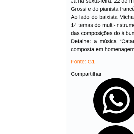
Já na sexta-feira, 22 de m
Grossi e do pianista francê
Ao lado do baixista Mich
14 temas do multi-instru
das composições do álbum 
Detalhe: a música “Cata
composta em homenagem às
Fonte: G1
Compartilhar