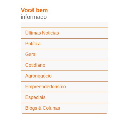
Você
bem
i
n
f
o
r
m
a
d
o
Últimas Notícias
Política
Geral
Cotidiano
Agronegócio
Empreendedorismo
Especiais
Blogs & Colunas