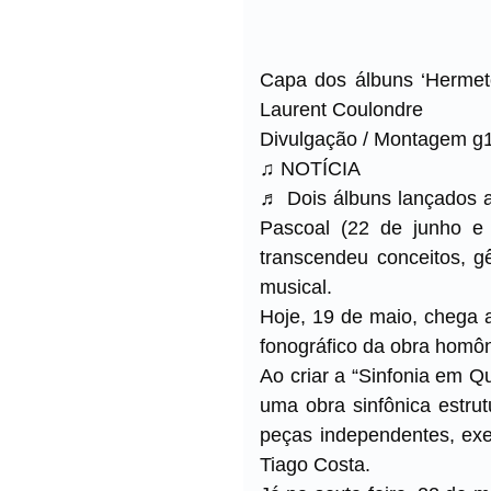
Capa dos álbuns ‘Hermeto
Laurent Coulondre
Divulgação / Montagem g
♫ NOTÍCIA
♬ Dois álbuns lançados 
Pascoal (22 de junho e 
transcendeu conceitos, g
musical.
Hoje, 19 de maio, chega 
fonográfico da obra homô
Ao criar a “Sinfonia em Q
uma obra sinfônica estru
peças independentes, ex
Tiago Costa.