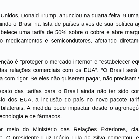
Unidos, Donald Trump, anunciou na quarta-feira, 9 uma 
indo o Brasil na lista de países alvos de sua política 
abelece uma tarifa de 50% sobre o cobre e abre marg
 medicamentos e semicondutores, afetando diretam
nção é “proteger o mercado interno” e “estabelecer eq
das relações comerciais com os EUA”. “O Brasil será 
da com rigor. Se eles não quiserem pagar, não precisam 
xato das tarifas para o Brasil ainda não ter sido con
o dos EUA, a inclusão do país no novo pacote tarif
s bilaterais. A medida pode impactar desde o agronegóc
ecnologia e de fármacos.
or meio do Ministério das Relações Exteriores, cl
al”. O presidente Luiz Inácio Lula da Silva comentou, 