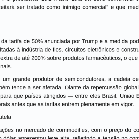
ceitará ser tratado como inimigo comercial” e que medi
vo da tarifa de 50% anunciada por Trump e a medida pod
tadas à indústria de fios, circuitos eletrônicos e constr
extra de até 200% sobre produtos farmacêuticos, o que 
nais.
a um grande produtor de semicondutores, a cadeia de
m tende a ser afetada. Diante da repercussão global
para que países atingidos — entre eles Brasil, União 
terais antes que as tarifas entrem plenamente em vigor.
tela
lações no mercado de commodities, com o preço do co
 o dólar apresentou leve alta, refletindo a tensão no co