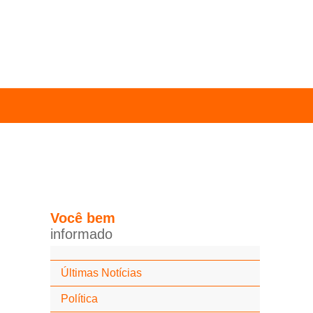
Você
bem
i
n
f
o
r
m
a
d
o
Últimas Notícias
Política