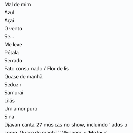
Mal de mim
Azul
Açaí
O vento
Se…
Me leve
Pétala
Serrado
Fato consumado / Flor de lis
Quase de manhã
Seduzir
Samurai
Lilás
Um amor puro
Sina
Djavan canta 27 músicas no show, incluindo ‘lados b’
como ‘Quase de manhã’, ‘Miragem’ e ‘Me leve’