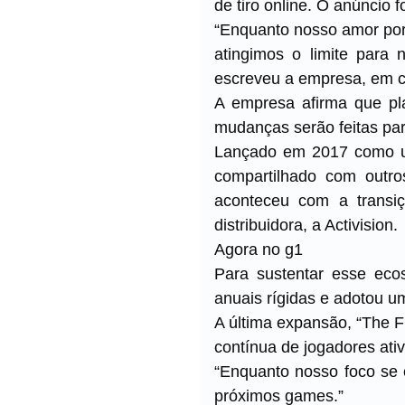
de tiro online. O anúncio f
“Enquanto nosso amor por 
atingimos o limite para 
escreveu a empresa, em 
A empresa afirma que pl
mudanças serão feitas par
Lançado em 2017 como um
compartilhado com outro
aconteceu com a transi
distribuidora, a Activision.
Agora no g1
Para sustentar esse eco
anuais rígidas e adotou u
A última expansão, “The F
contínua de jogadores ativ
“Enquanto nosso foco se
próximos games.”