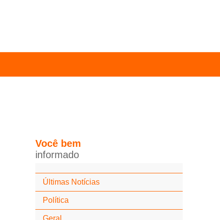
Você
bem
i
n
f
o
r
m
a
d
o
Últimas Notícias
Política
Geral