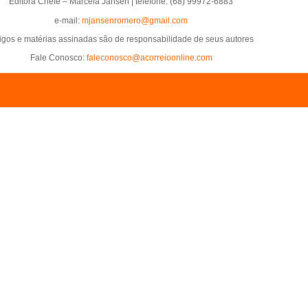
Editora Chefe – Marcela Jansen | telefone: (68) 99972-6883
e-mail:
mjansenromero@gmail.com
tigos e matérias assinadas são de responsabilidade de seus autores
Fale Conosco:
faleconosco@acorreioonline.com