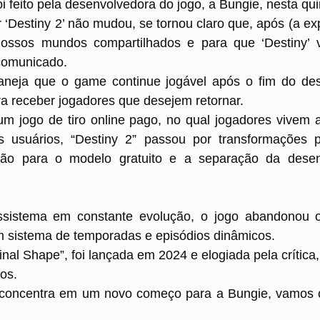
oi feito pela desenvolvedora do jogo, a Bungie, nesta quin
‘Destiny 2’ não mudou, se tornou claro que, após (a ex
nossos mundos compartilhados e para que ‘Destiny’ v
comunicado.
aneja que o game continue jogável após o fim do des
a receber jogadores que desejem retornar.
 jogo de tiro online pago, no qual jogadores vivem 
s usuários, “Destiny 2” passou por transformações p
ção para o modelo gratuito e a separação da desen
ssistema em constante evolução, o jogo abandonou o
m sistema de temporadas e episódios dinâmicos.
inal Shape”, foi lançada em 2024 e elogiada pela crític
os.
 concentra em um novo começo para a Bungie, vamos 