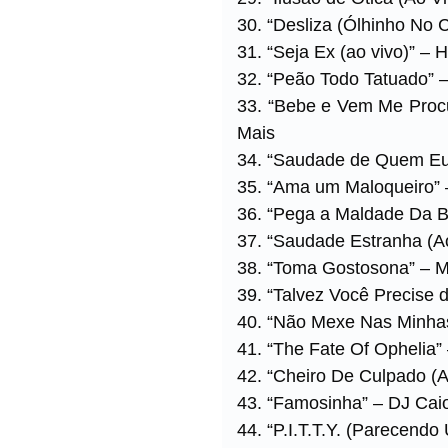
30. “Desliza (Ólhinho No 
31. “Seja Ex (ao vivo)” – 
32. “Peão Todo Tatuado” 
33. “Bebe e Vem Me Proc
Mais
34. “Saudade de Quem Eu 
35. “Ama um Maloqueiro” –
36. “Pega a Maldade Da 
37. “Saudade Estranha (Ao
38. “Toma Gostosona” – M
39. “Talvez Você Precise 
40. “Não Mexe Nas Minhas
41. “The Fate Of Ophelia” 
42. “Cheiro De Culpado (A
43. “Famosinha” – DJ Cai
44. “P.I.T.T.Y. (Parecendo