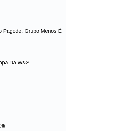
Do Pagode, Grupo Menos É
Tropa Da W&S
lli