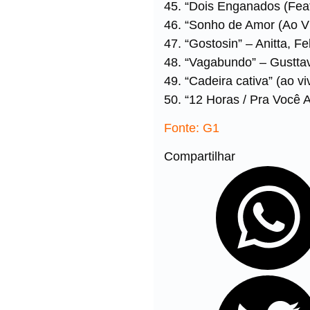
45. “Dois Enganados (Feat
46. “Sonho de Amor (Ao V
47. “Gostosin” – Anitta, F
48. “Vagabundo” – Gusttav
49. “Cadeira cativa” (ao v
50. “12 Horas / Pra Você 
Fonte: G1
Compartilhar