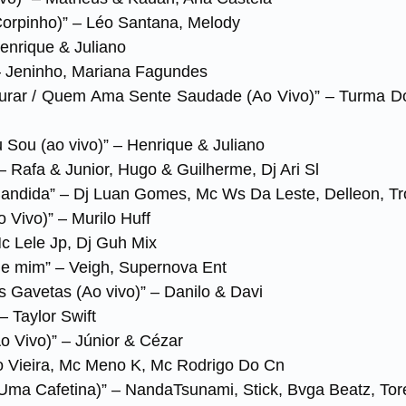
Corpinho)” – Léo Santana, Melody
Henrique & Juliano
– Jeninho, Mariana Fagundes
urar / Quem Ama Sente Saudade (Ao Vivo)” – Turma 
Sou (ao vivo)” – Henrique & Juliano
 Rafa & Junior, Hugo & Guilherme, Dj Ari Sl
Bandida” – Dj Luan Gomes, Mc Ws Da Leste, Delleon, 
 Vivo)” – Murilo Huff
c Lele Jp, Dj Guh Mix
de mim” – Veigh, Supernova Ent
 Gavetas (Ao vivo)” – Danilo & Davi
– Taylor Swift
o Vivo)” – Júnior & Cézar
o Vieira, Mc Meno K, Mc Rodrigo Do Cn
 Uma Cafetina)” – NandaTsunami, Stick, Bvga Beatz, Tore