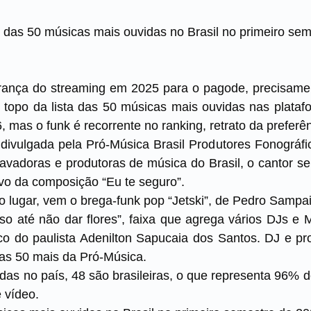
o das 50 músicas mais ouvidas no Brasil no primeiro se
erança do streaming em 2025 para o pagode, precisam
o topo da lista das 50 músicas mais ouvidas nas plata
 mas o funk é recorrente no ranking, retrato da preferê
ivulgada pela Pró-Música Brasil Produtores Fonográfic
ravadoras e produtoras de música do Brasil, o cantor 
ivo da composição “Eu te seguro”.
 lugar, vem o brega-funk pop “Jetski”, de Pedro Sam
sso até não dar flores”, faixa que agrega vários DJs e
co do paulista Adenilton Sapucaia dos Santos. DJ e pr
das 50 mais da Pró-Música.
as no país, 48 são brasileiras, o que representa 96% d
 vídeo.