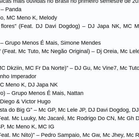
sicas mais ouvidas no Brasil no primeiro semestre de 20
) – Panda
aio, MC Meno K, Melody
r flores” (Feat. DJ Davi Dogdog) – DJ Japa NK, M
o) – Grupo Menos É Mais, Simone Mendes
e” (Feat. Mc Tuto, Mc Negão Original) – Dj Oreia, Mc L
 MC Dkziin, MC Fr Da Norte)” – DJ Gu, Mc Vine7, Mc Tut
tinho Imperador
 MC Meno K, DJ Japa NK
vivo) – Grupo Menos É Mais, Nattan
– Diego & Victor Hugo
festa do Big G” – Mc GP, Mc Lele JP, DJ Davi Dogdog, D
Feat. Mc Luuky, Mc Jacaré, Mc Rodrigo Do CN, Mc Gh Do
SP, Mc Meno K, MC IG
 (Feat. Mc Nito)” – Pedro Sampaio, Mc Gw, Mc Jhey, Mc 