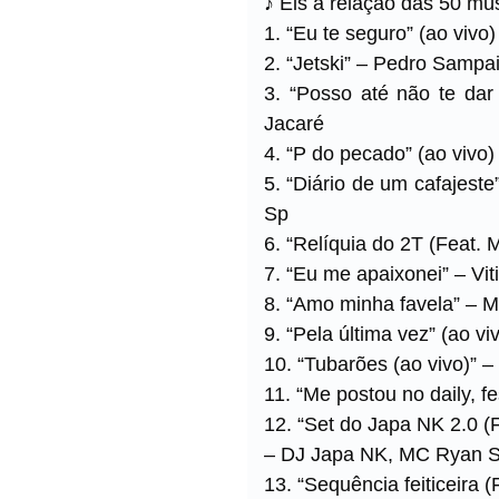
♪ Eis a relação das 50 mú
1. “Eu te seguro” (ao vivo
2. “Jetski” – Pedro Samp
3. “Posso até não te da
Jacaré
4. “P do pecado” (ao viv
5. “Diário de um cafajest
Sp
6. “Relíquia do 2T (Feat.
7. “Eu me apaixonei” – Vi
8. “Amo minha favela” –
9. “Pela última vez” (ao 
10. “Tubarões (ao vivo)” 
11. “Me postou no daily, 
12. “Set do Japa NK 2.0 (
– DJ Japa NK, MC Ryan 
13. “Sequência feiticeira