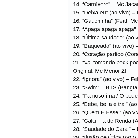
14. “Carnívoro” – Mc Jaca
15. “Deixa eu” (ao vivo) – 
16. “Gauchinha” (Feat. M
17. “Apaga apaga apaga” (
18. “Última saudade” (ao v
19. “Baqueado” (ao vivo) 
20. “Coração partido (Cor
21. “Vai tomando pock po
Original, Mc Menor Zl
22. “Ignora” (ao vivo) – F
23. “Swim” – BTS (Bangta
24. “Famoso ímã / O pode
25. “Bebe, beija e trai” (
26. “Quem É Esse? (ao viv
27. “Calcinha de Renda (A
28. “Saudade do Carai” –
29. “Ilusão de Ótica (Ao 