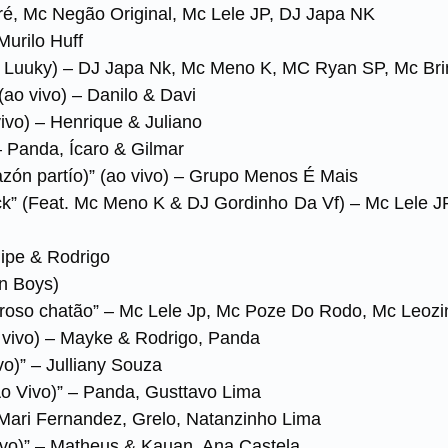
ré, Mc Negão Original, Mc Lele JP, DJ Japa NK
Murilo Huff
c Luuky) – DJ Japa Nk, Mc Meno K, MC Ryan SP, Mc Br
ao vivo) – Danilo & Davi
ivo) – Henrique & Juliano
– Panda, Ícaro & Gilmar
azón partío)” (ao vivo) – Grupo Menos É Mais
ck” (Feat. Mc Meno K & DJ Gordinho Da Vf) – Mc Lele 
elipe & Rodrigo
n Boys)
roso chatão” – Mc Lele Jp, Mc Poze Do Rodo, Mc Leozi
ao vivo) – Mayke & Rodrigo, Panda
o)” – Julliany Souza
o Vivo)” – Panda, Gusttavo Lima
 Mari Fernandez, Grelo, Natanzinho Lima
Vivo)” – Matheus & Kauan, Ana Castela