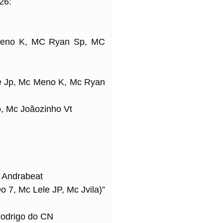
26:
C Meno K, MC Ryan Sp, MC
ele Jp, Mc Meno K, Mc Ryan
o, Mc Joãozinho Vt
J Andrabeat
 7, Mc Lele JP, Mc Jvila)”
Rodrigo do CN