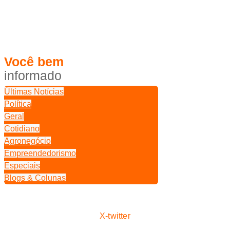
Você
bem
i
n
f
o
r
m
a
d
o
Últimas Notícias
Política
Geral
Cotidiano
Agronegócio
Empreendedorismo
Especiais
Blogs & Colunas
X-twitter