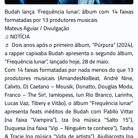
Budah lança ‘Frequência lunar’, álbum com 14 faixas
formatadas por 13 produtores musicais
Mateus Aguiar / Divulgação
♫ NOTÍCIA
♬ Dois anos após o primeiro álbum, “Púrpura” (2024),
a rapper capixaba Budah apresenta o segundo álbum,
“Frequência lunar”, lançado hoje, 28 de maio.
Com 14 faixas formatadas por nada menos do que 13
produtores musicais (AmandesNoBeat, André Nine,
Calixto, DJ Caetano – Mousik, Donatto, Douglas Moda,
Franco – The Sir!, Iamlopess, Iuri Rio Branco, Larinhx,
Lucas Vaz, Tibery e Vitão), o álbum “Frequência lunar”
apresenta feats inéditos de Budah com Pabllo Vittar
(na faixa “Vampira”), Iza (na música “Salto 15”),
Duquesa (na faixa “Vip – Ninguém te conhece”), Tasha
& Tracie (na música “Vida de artista”), Ajulliacosta (na