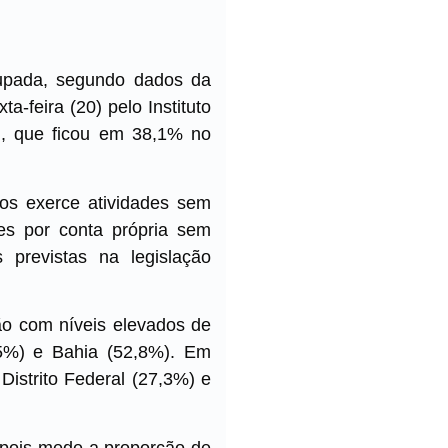
upada, segundo dados da
-feira (20) pelo Instituto
al, que ficou em 38,1% no
nos exerce atividades sem
res por conta própria sem
 previstas na legislação
ão com níveis elevados de
,5%) e Bahia (52,8%). Em
Distrito Federal (27,3%) e
, pois mede a proporção de