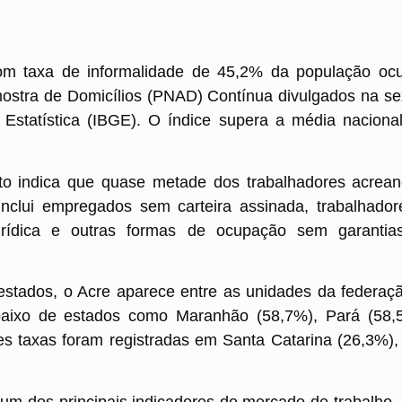
om taxa de informalidade de 45,2% da população oc
stra de Domicílios (PNAD) Contínua divulgados na sexta
e Estatística (IBGE). O índice supera a média nacion
to indica que quase metade dos trabalhadores acrea
inclui empregados sem carteira assinada, trabalhado
rídica e outras formas de ocupação sem garantias
estados, o Acre aparece entre as unidades da federaç
baixo de estados como Maranhão (58,7%), Pará (58
s taxas foram registradas em Santa Catarina (26,3%), 
 um dos principais indicadores do mercado de trabalho