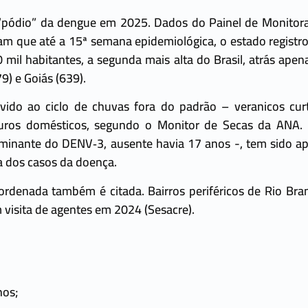
o “pódio” da dengue em 2025. Dados do Painel de Monitor
am que até a 15ª semana epidemiológica, o estado regist
0 mil habitantes, a segunda mais alta do Brasil, atrás ape
79) e Goiás (639).
vido ao ciclo de chuvas fora do padrão – veranicos cur
ouros domésticos, segundo o Monitor de Secas da ANA. 
ominante do DENV‑3, ausente havia 17 anos -, tem sido 
a dos casos da doença.
sordenada também é citada. Bairros periféricos de Rio Br
visita de agentes em 2024 (Sesacre).
nos;