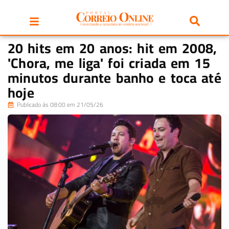
20 hits em 20 anos: hit em 2008,
'Chora, me liga' foi criada em 15
minutos durante banho e toca até
hoje
Publicado às 08:00 em 21/05/26