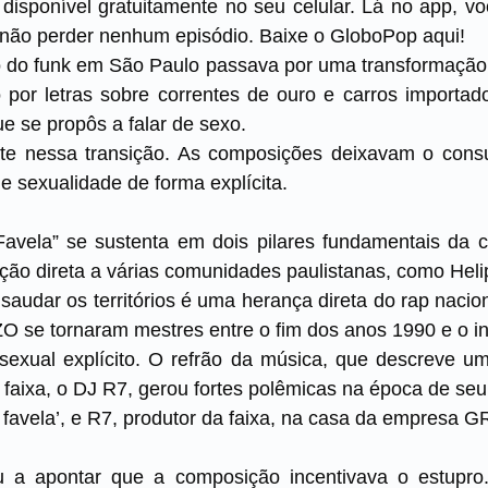
, disponível gratuitamente no seu celular. Lá no app, v
 não perder nenhum episódio. Baixe o GloboPop aqui!
 do funk em São Paulo passava por uma transformação
 por letras sobre correntes de ouro e carros importad
 se propôs a falar de sexo.
te nessa transição. As composições deixavam o cons
e sexualidade de forma explícita.
Favela” se sustenta em dois pilares fundamentais da c
ção direta a várias comunidades paulistanas, como Hel
saudar os territórios é uma herança direta do rap nacion
 se tornaram mestres entre o fim dos anos 1990 e o in
 sexual explícito. O refrão da música, que descreve u
 faixa, o DJ R7, gerou fortes polêmicas na época de se
 favela’, e R7, produtor da faixa, na casa da empresa G
ou a apontar que a composição incentivava o estupro