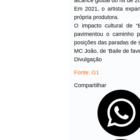
alcance global do hit de 2
Em 2021, o artista expa
própria produtora.
O impacto cultural de “
pavimentou o caminho pa
posições das paradas de s
MC João, de ‘Baile de fav
Divulgação
Fonte: G1
Compartilhar